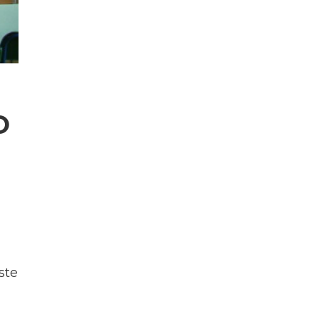
O
ste