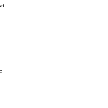
ti
to