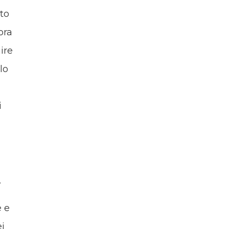
to
ora
ire
lo
i
.
e e
i