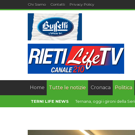
Chi Siamo
Contatti
Privacy Policy
Home
Tutte le notizie
Cronaca
Politica
TERNI LIFE NEWS
Nuovo ospedale di