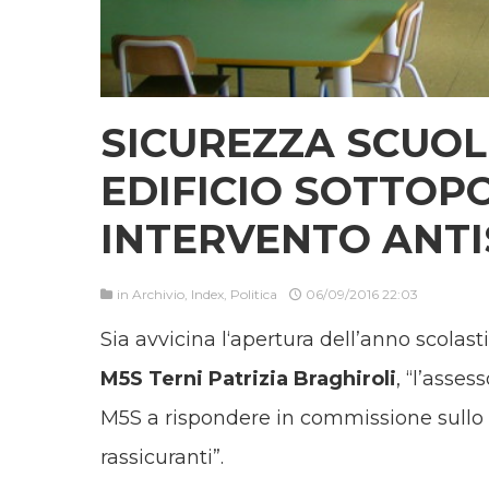
SICUREZZA SCUOLE
EDIFICIO SOTTOP
INTERVENTO ANTI
in
Archivio
,
Index
,
Politica
06/09/2016 22:03
Sia avvicina l‘apertura dell’anno scolast
M5S Terni Patrizia Braghiroli
, “l’asse
M5S a rispondere in commissione sullo sta
rassicuranti”.