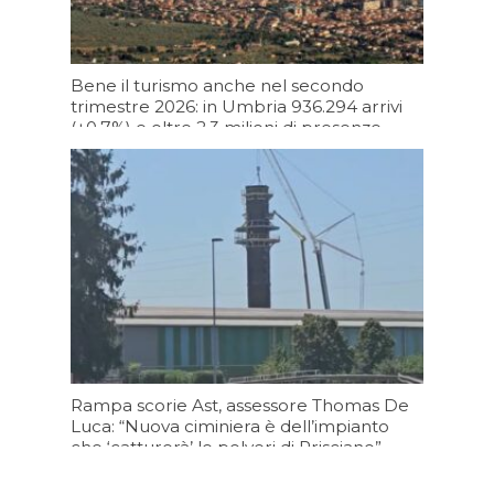
Bene il turismo anche nel secondo
trimestre 2026: in Umbria 936.294 arrivi
(+0,7%) e oltre 2,3 milioni di presenze
(+2,5%)
Oggi 11:09
Rampa scorie Ast, assessore Thomas De
Luca: “Nuova ciminiera è dell’impianto
che ‘catturerà’ le polveri di Prisciano”
Oggi 09:08