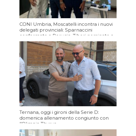
CONI Umbria, Moscatelli incontra i nuovi
delegati provinciali: Sparnaccini
confermato a Perugia, Tiberi nominato a
Terni
Oggi 13:20
Ternana, oggi i gironi della Serie D:
domenica allenamento congiunto con
l’Olimpia Thyrus
Oggi 09:34