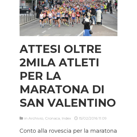
ATTESI OLTRE
2MILA ATLETI
PER LA
MARATONA DI
SAN VALENTINO
in
Archivio
,
Cronaca
,
Index
15/02/2016 11:09
Conto alla rovescia per la maratona