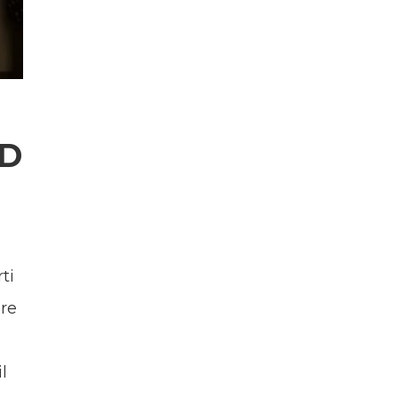
ED
ti
ore
l