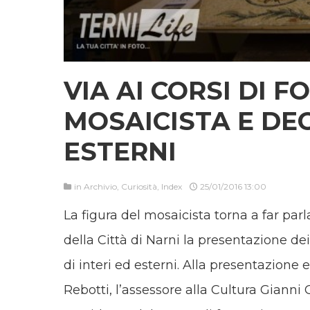
VIA AI CORSI DI 
MOSAICISTA E DE
ESTERNI
in
Archivio
,
Curiosità
,
Index
25/01/2016 13:00
La figura del mosaicista torna a far parla
della Città di Narni la presentazione de
di interi ed esterni. Alla presentazione
Rebotti, l’assessore alla Cultura Gianni G