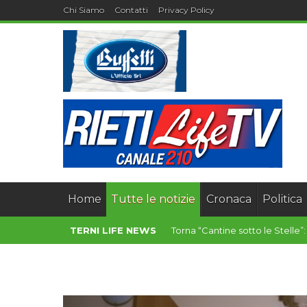
Chi Siamo
Contatti
Privacy Policy
Home
Tutte le notizie
Cronaca
Politica
TERNI LIFE NEWS
Piccoli Comuni, March