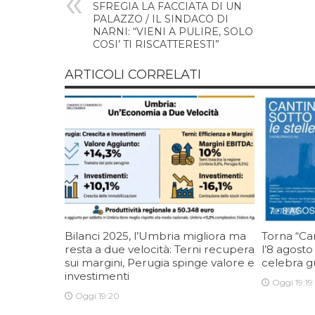
SFREGIA LA FACCIATA DI UN
PALAZZO / IL SINDACO DI
NARNI: “VIENI A PULIRE, SOLO
COSI’ TI RISCATTERESTI”
ARTICOLI CORRELATI
Bilanci 2025, l’Umbria migliora ma
Torna “Cant
resta a due velocità: Terni recupera
l’8 agosto
sui margini, Perugia spinge valore e
celebra gu
investimenti
Oggi 19:19
Oggi 19:20