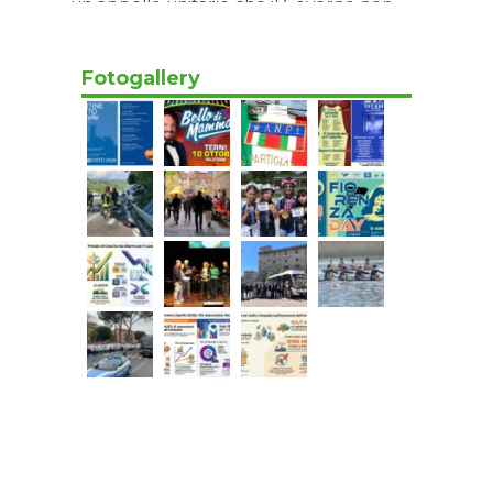
un appello unitario che il Governo non
può ignorare”
Oggi 15:20
Fotogallery