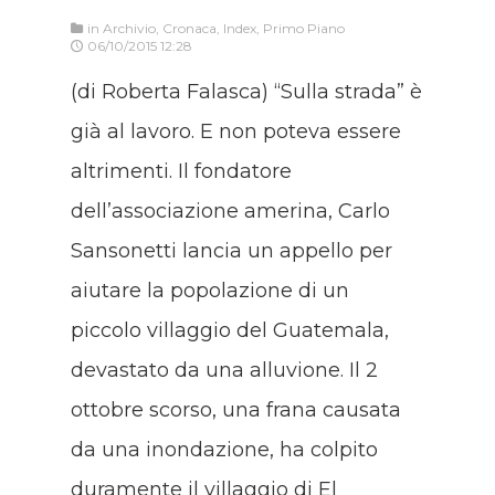
in
Archivio
,
Cronaca
,
Index
,
Primo Piano
06/10/2015 12:28
(di Roberta Falasca) “Sulla strada” è
già al lavoro. E non poteva essere
altrimenti. Il fondatore
dell’associazione amerina, Carlo
Sansonetti lancia un appello per
aiutare la popolazione di un
piccolo villaggio del Guatemala,
devastato da una alluvione. Il 2
ottobre scorso, una frana causata
da una inondazione, ha colpito
duramente il villaggio di El