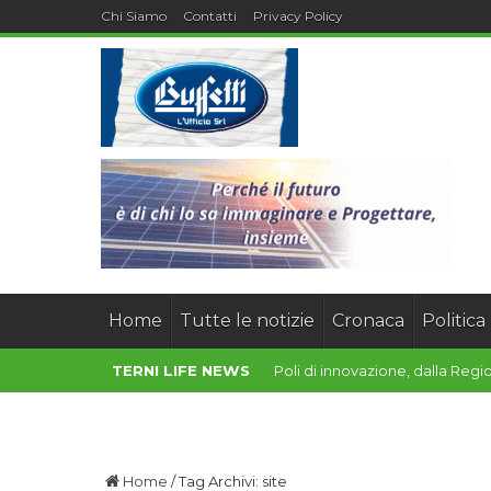
Chi Siamo
Contatti
Privacy Policy
Home
Tutte le notizie
Cronaca
Politica
TERNI LIFE NEWS
Poli di innovazione, dalla Reg
Home
/
Tag Archivi: site