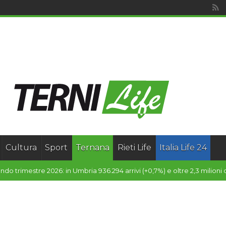
Cultura
Sport
Ternana
Rieti Life
Italia Life 24
homas De Luca: “Nuova ciminiera è