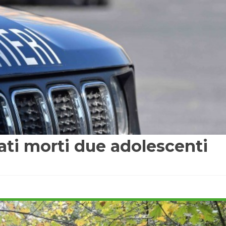
vati morti due adolescenti