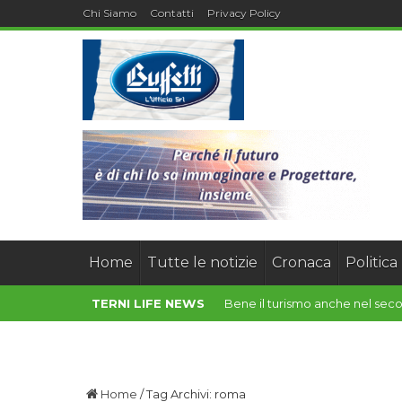
Chi Siamo
Contatti
Privacy Policy
Home
Tutte le notizie
Cronaca
Politica
TERNI LIFE NEWS
Rampa scorie Ast, assessore T
Home
/
Tag Archivi: roma