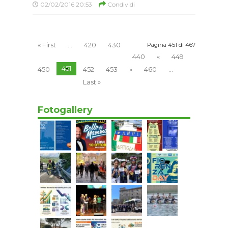
02/02/2016 20:53
Condividi
« First
...
420
430
Pagina 451 di 467
440
«
449
451
450
452
453
»
460
...
Last »
Fotogallery