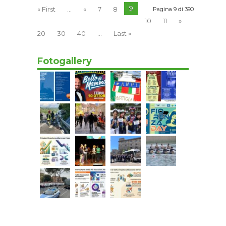
9
« First
...
«
7
8
Pagina 9 di 390
10
11
»
20
30
40
...
Last »
Fotogallery