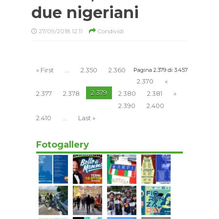
due nigeriani
27/09/2018 12:11
Condividi
« First
...
2.350
2.360
Pagina 2.379 di 3.457
2.370
«
2.379
2.377
2.378
2.380
2.381
»
2.390
2.400
2.410
...
Last »
Fotogallery