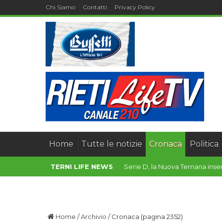
Chi Siamo
Contatti
Privacy Policy
Home
Tutte le notizie
Cronaca
Politica
TERNI LIFE NEWS
Confindustria Umbria, Sezione
Home
/
Archivio
/
Cronaca
(pagina 2352)