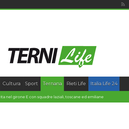
Cultura
Sport
Ternana
Rieti Life
Italia Life 24
 Media Valle del Tevere: Federica