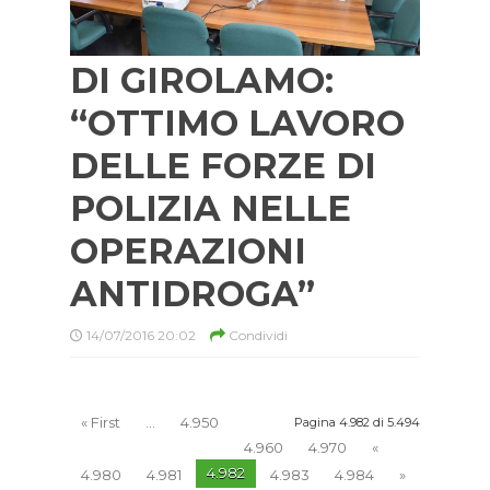
DI GIROLAMO:
“OTTIMO LAVORO
DELLE FORZE DI
POLIZIA NELLE
OPERAZIONI
ANTIDROGA”
14/07/2016 20:02
Condividi
« First
...
4.950
Pagina 4.982 di 5.494
4.960
4.970
«
4.982
4.980
4.981
4.983
4.984
»