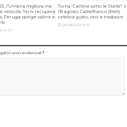
25, l’Umbria migliora ma
Torna “Cantine sotto le Stelle”: il
e velocità: Terni recupera
l’8 agosto Castelfranco (Rieti)
i, Perugia spinge valore e
celebra gusto, vino e tradizioni.
nti
05/08/2026 19:19
6 19:20
ligatori sono evidenziati
*