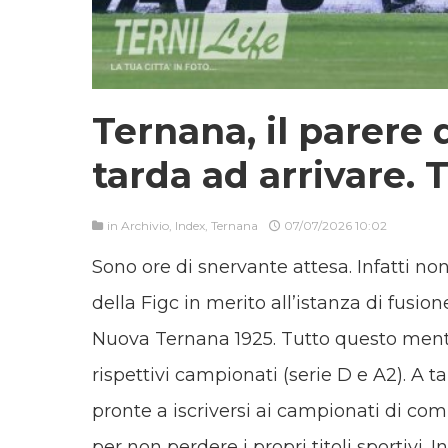
Ternana, il parere 
tarda ad arrivare. T
in
Archivio
,
Index
,
Ternana
07/07/2026 10:02
Sono ore di snervante attesa. Infatti no
della Figc in merito all’istanza di fusio
Nuova Ternana 1925. Tutto questo mentre
rispettivi campionati (serie D e A2). A
pronte a iscriversi ai campionati di com
per non perdere i propri titoli sportivi