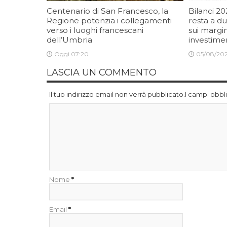
Centenario di San Francesco, la
Bilanci 20
Regione potenzia i collegamenti
resta a du
verso i luoghi francescani
sui margin
dell’Umbria
investime
Oggi 07:20
05/08/202
LASCIA UN COMMENTO
Il tuo indirizzo email non verrà pubblicato.I campi obb
Nome
*
Email
*