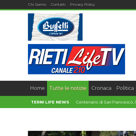
Chi Siamo
Contatti
Privacy Policy
Home
Tutte le notizie
Cronaca
Politica
TERNI LIFE NEWS
Bilanci 2025, l’U