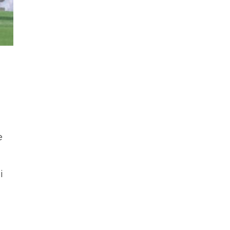
e
i
)