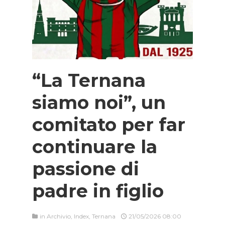
“La Ternana
siamo noi”, un
comitato per far
continuare la
passione di
padre in figlio
in
Archivio
,
Index
,
Ternana
21/05/2026 08:00