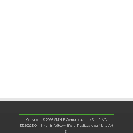
Copyright © 2026 SMYLE Comunicazione Srl | P.IVA
13269221001 | Email
info@ternilife.it
| Realizzato da
Make Art
Srl