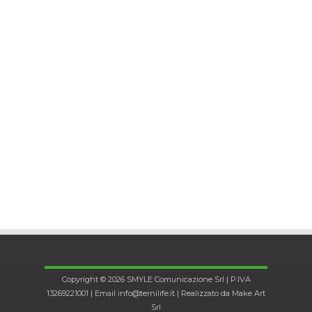
Copyright © 2026 SMYLE Comunicazione Srl | P.IVA
13269221001 | Email
info@ternilife.it
| Realizzato da
Make Art
Srl