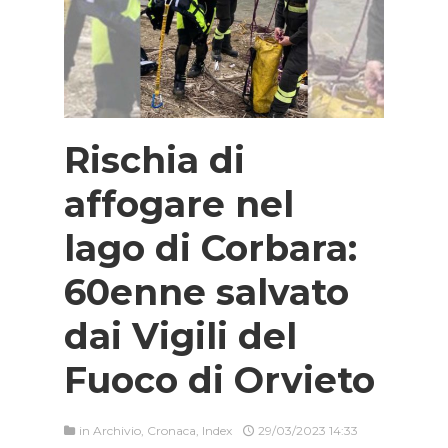
Rischia di
affogare nel
lago di Corbara:
60enne salvato
dai Vigili del
Fuoco di Orvieto
in
Archivio
,
Cronaca
,
Index
29/03/2023 14:33