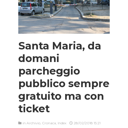
Santa Maria, da
domani
parcheggio
pubblico sempre
gratuito ma con
ticket
in
Archivio
,
Cronaca
,
Index
28/02/2018 15:21