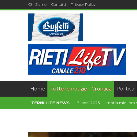
Chi Siamo
Contatti
Privacy Policy
Home
Tutte le notizie
Cronaca
Politica
TERNI LIFE NEWS
Torna “Cantine sotto