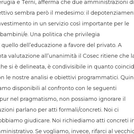
 Perugia e Terni, afferma che due amministrazioni d
biettivo sembra però il medesimo: il depotenziamen
sinvestimento in un servizio così importante per le
i bambini/e. Una politica che privilegia
 quello dell’educazione a favore del privato. A
enta valutazione all’unanimità il Cosec ritiene che l
he si è delineata, è condivisibile in quanto coincid
con le nostre analisi e obiettivi programmatici. Quin
amo disponibili al confronto con le seguenti
, pur nel pragmatismo, non possiamo ignorare il
uzioni parlano per atti formali/concreti. Noi ci
obbiamo giudicare. Noi richiediamo atti concreti i
ministrativo. Se vogliamo, invece, rifarci al vecchi