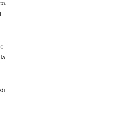
co.
l
he
lla
i
di