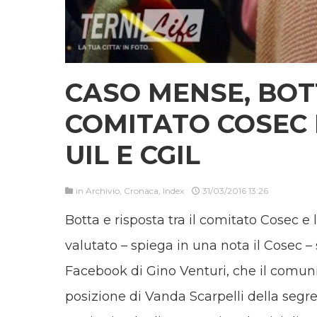
CASO MENSE, BOTT
COMITATO COSEC E
UIL E CGIL
in
Archivio
,
Cronaca
,
Index
31/03/2016 13:26
Botta e risposta tra il comitato Cosec e 
valutato – spiega in una nota il Cosec – si
Facebook di Gino Venturi, che il comuni
posizione di Vanda Scarpelli della segre