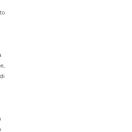
i
to
a
e,
di
n
o