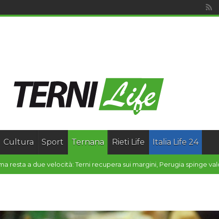
Cultura
Sport
Ternana
Rieti Life
Italia Life 24