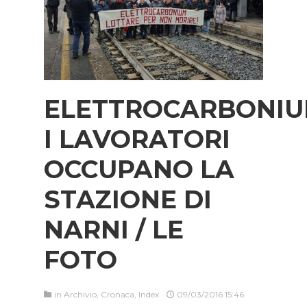
ELETTROCARBONIU
I LAVORATORI
OCCUPANO LA
STAZIONE DI
NARNI / LE
FOTO
in
Archivio
,
Cronaca
,
Index
09/03/2016 15:46