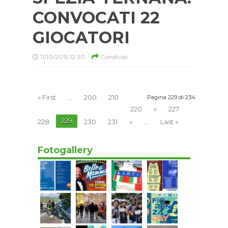
CONVOCATI 22
GIOCATORI
11/10/2015 12:30
Condividi
« First
...
200
210
Pagina 229 di 234
220
«
227
229
228
230
231
»
...
Last »
Fotogallery