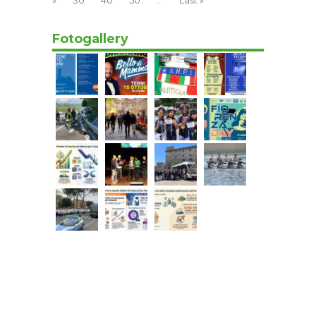
»
30
40
50
...
Last »
Fotogallery