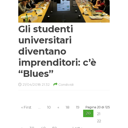
Gli studenti
universitari
diventano
imprenditori: c’è
“Blues”
21/04/2018 21:32
Condividi
« First
...
10
«
18
19
Pagina 20 di 125
20
21
22