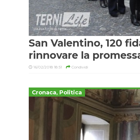
San Valentino, 120 fid
rinnovare la promess
16/02/2018 18:51
Condividi
Cronaca
,
Politica