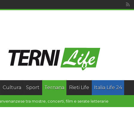
Cultura
Sport
Ternana
Rieti Life
Italia Life 24
unta regionale via libera al pro