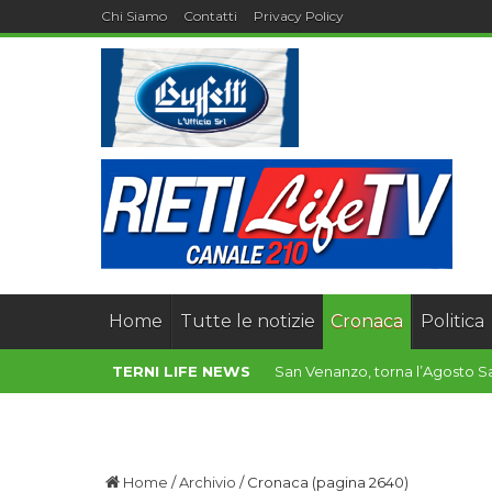
Chi Siamo
Contatti
Privacy Policy
Home
Tutte le notizie
Cronaca
Politica
TERNI LIFE NEWS
Cascata delle Marmore, dalla Gi
Home
/
Archivio
/
Cronaca
(pagina 2640)